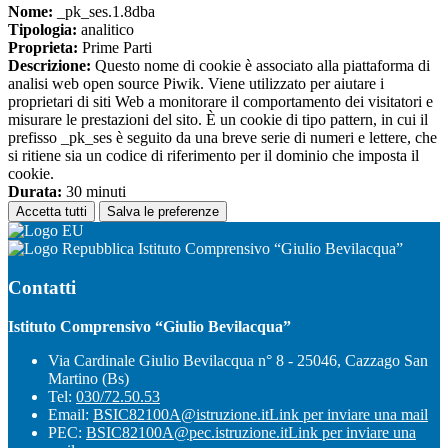
Nome:
_pk_ses.1.8dba
Tipologia:
analitico
Proprieta:
Prime Parti
Descrizione:
Questo nome di cookie è associato alla piattaforma di
analisi web open source Piwik. Viene utilizzato per aiutare i
proprietari di siti Web a monitorare il comportamento dei visitatori e
misurare le prestazioni del sito. È un cookie di tipo pattern, in cui il
prefisso _pk_ses è seguito da una breve serie di numeri e lettere, che
si ritiene sia un codice di riferimento per il dominio che imposta il
cookie.
Durata:
30 minuti
Accetta tutti
Salva le preferenze
Istituto Comprensivo “Giulio Bevilacqua”
Contatti
Istituto Comprensivo “Giulio Bevilacqua”
Via Cardinale Giulio Bevilacqua n° 8 - 25046, Cazzago San
Martino (Bs)
Tel:
030/72.50.53
Email:
BSIC82100A@istruzione.it
Link per inviare una mail
PEC:
BSIC82100A@pec.istruzione.it
Link per inviare una