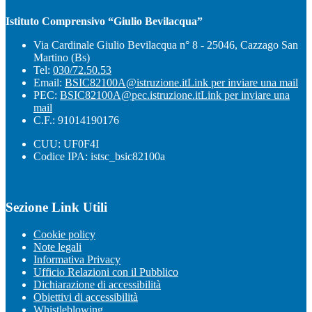
Istituto Comprensivo “Giulio Bevilacqua”
Via Cardinale Giulio Bevilacqua n° 8 - 25046, Cazzago San
Martino (Bs)
Tel:
030/72.50.53
Email:
BSIC82100A@istruzione.it
Link per inviare una mail
PEC:
BSIC82100A@pec.istruzione.it
Link per inviare una
mail
C.F.: 91014190176
CUU: UF0F4I
Codice IPA: istsc_bsic82100a
Sezione Link Utili
Cookie policy
Note legali
Informativa Privacy
Ufficio Relazioni con il Pubblico
Dichiarazione di accessibilità
Obiettivi di accessibilità
Whistleblowing