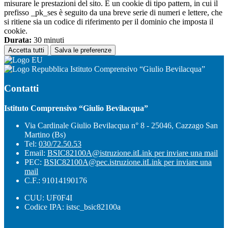
misurare le prestazioni del sito. È un cookie di tipo pattern, in cui il
prefisso _pk_ses è seguito da una breve serie di numeri e lettere, che
si ritiene sia un codice di riferimento per il dominio che imposta il
cookie.
Durata:
30 minuti
Accetta tutti
Salva le preferenze
Istituto Comprensivo “Giulio Bevilacqua”
Contatti
Istituto Comprensivo “Giulio Bevilacqua”
Via Cardinale Giulio Bevilacqua n° 8 - 25046, Cazzago San
Martino (Bs)
Tel:
030/72.50.53
Email:
BSIC82100A@istruzione.it
Link per inviare una mail
PEC:
BSIC82100A@pec.istruzione.it
Link per inviare una
mail
C.F.: 91014190176
CUU: UF0F4I
Codice IPA: istsc_bsic82100a