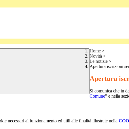
Home
>
Novità
>
Le notizie
>
Apertura iscrizioni ser
Apertura iscri
Si comunica che in da
Comune
" e nella sez
kie necessari al funzionamento ed utili alle finalità illustrate nella
COO