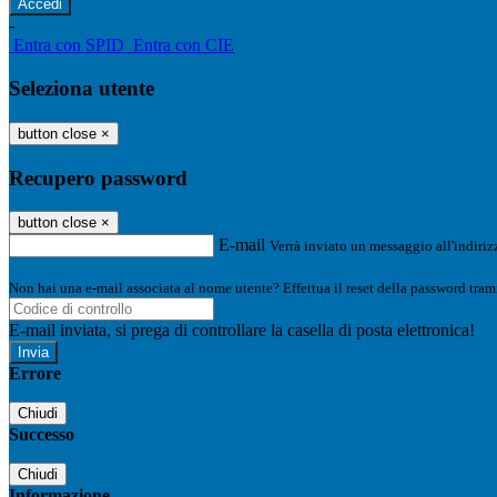
-
Entra con SPID
Entra con CIE
Seleziona utente
button close
×
Recupero password
button close
×
E-mail
Verrà inviato un messaggio all'indirizz
Non hai una e-mail associata al nome utente? Effettua il reset della password tram
E-mail inviata, si prega di controllare la casella di posta elettronica!
Errore
Chiudi
Successo
Chiudi
Informazione