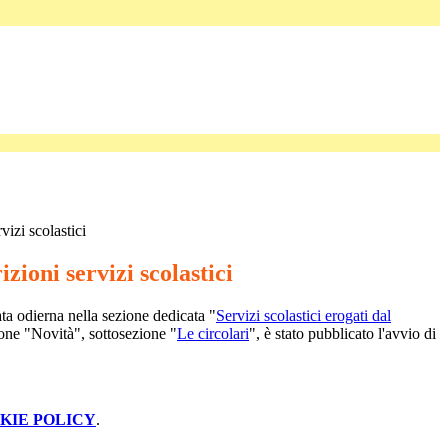
vizi scolastici
zioni servizi scolastici
ta odierna nella sezione dedicata "
Servizi scolastici erogati dal
ione "Novità", sottosezione "
Le circolari
", è stato pubblicato l'avvio di
KIE POLICY
.