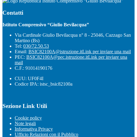
Istituto Comprensivo “Giulio Bevilacqua”
Contatti
Istituto Comprensivo “Giulio Bevilacqua”
Via Cardinale Giulio Bevilacqua n° 8 - 25046, Cazzago San
Martino (Bs)
Tel:
030/72.50.53
Email:
BSIC82100A@istruzione.it
Link per inviare una mail
PEC:
BSIC82100A@pec.istruzione.it
Link per inviare una
mail
C.F.: 91014190176
CUU: UF0F4I
Codice IPA: istsc_bsic82100a
Sezione Link Utili
Cookie policy
Note legali
Informativa Privacy
Ufficio Relazioni con il Pubblico