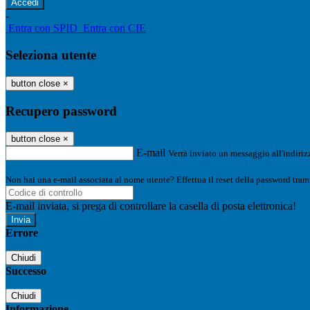
-
Entra con SPID
Entra con CIE
Seleziona utente
button close
×
Recupero password
button close
×
E-mail
Verrà inviato un messaggio all'indirizz
Non hai una e-mail associata al nome utente? Effettua il reset della password tram
E-mail inviata, si prega di controllare la casella di posta elettronica!
Errore
Chiudi
Successo
Chiudi
Informazione