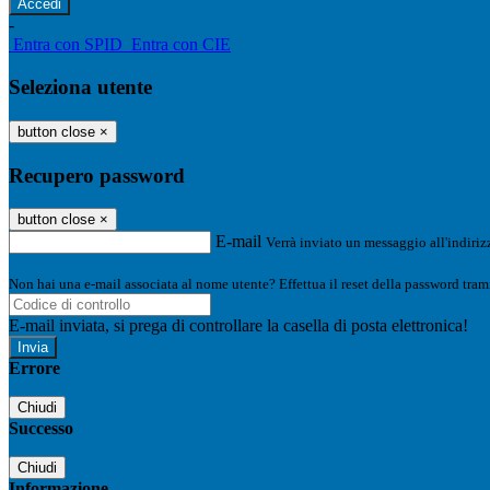
-
Entra con SPID
Entra con CIE
Seleziona utente
button close
×
Recupero password
button close
×
E-mail
Verrà inviato un messaggio all'indirizz
Non hai una e-mail associata al nome utente? Effettua il reset della password tram
E-mail inviata, si prega di controllare la casella di posta elettronica!
Errore
Chiudi
Successo
Chiudi
Informazione