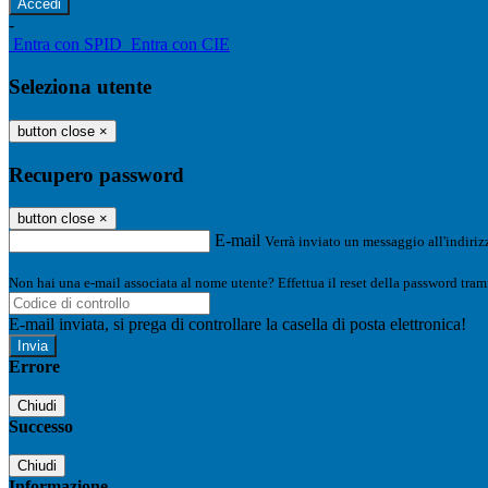
-
Entra con SPID
Entra con CIE
Seleziona utente
button close
×
Recupero password
button close
×
E-mail
Verrà inviato un messaggio all'indirizz
Non hai una e-mail associata al nome utente? Effettua il reset della password tram
E-mail inviata, si prega di controllare la casella di posta elettronica!
Errore
Chiudi
Successo
Chiudi
Informazione