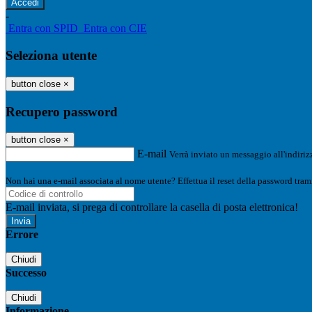
-
Entra con SPID
Entra con CIE
Seleziona utente
button close
×
Recupero password
button close
×
E-mail
Verrà inviato un messaggio all'indirizz
Non hai una e-mail associata al nome utente? Effettua il reset della password tram
E-mail inviata, si prega di controllare la casella di posta elettronica!
Errore
Chiudi
Successo
Chiudi
Informazione