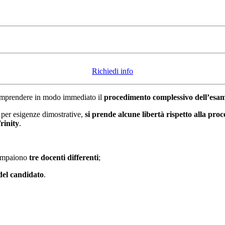
Richiedi info
comprendere in modo immediato il
procedimento complessivo dell’esa
 per esigenze dimostrative,
si prende alcune libertà rispetto alla pro
rinity
.
compaiono
tre docenti differenti
;
del candidato
.