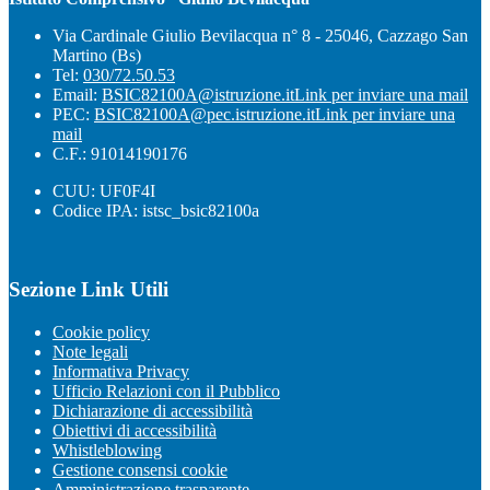
Via Cardinale Giulio Bevilacqua n° 8 - 25046, Cazzago San
Martino (Bs)
Tel:
030/72.50.53
Email:
BSIC82100A@istruzione.it
Link per inviare una mail
PEC:
BSIC82100A@pec.istruzione.it
Link per inviare una
mail
C.F.: 91014190176
CUU: UF0F4I
Codice IPA: istsc_bsic82100a
Sezione Link Utili
Cookie policy
Note legali
Informativa Privacy
Ufficio Relazioni con il Pubblico
Dichiarazione di accessibilità
Obiettivi di accessibilità
Whistleblowing
Gestione consensi cookie
Amministrazione trasparente