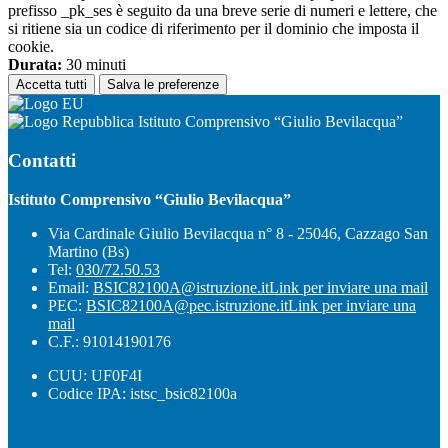
prefisso _pk_ses è seguito da una breve serie di numeri e lettere, che
si ritiene sia un codice di riferimento per il dominio che imposta il
cookie.
Durata:
30 minuti
Accetta tutti
Salva le preferenze
Istituto Comprensivo “Giulio Bevilacqua”
Contatti
Istituto Comprensivo “Giulio Bevilacqua”
Via Cardinale Giulio Bevilacqua n° 8 - 25046, Cazzago San
Martino (Bs)
Tel:
030/72.50.53
Email:
BSIC82100A@istruzione.it
Link per inviare una mail
PEC:
BSIC82100A@pec.istruzione.it
Link per inviare una
mail
C.F.: 91014190176
CUU: UF0F4I
Codice IPA: istsc_bsic82100a