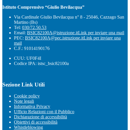
Istituto Comprensivo “Giulio Bevilacqua”
Via Cardinale Giulio Bevilacqua n° 8 - 25046, Cazzago San
Martino (Bs)
Tel:
030/72.50.53
Email:
BSIC82100A@istruzione.it
Link per inviare una mail
PEC:
BSIC82100A@pec.istruzione.it
Link per inviare una
mail
C.F.: 91014190176
CUU: UF0F4I
Codice IPA: istsc_bsic82100a
Sezione Link Utili
Cookie policy
Note legali
Informativa Privacy
Ufficio Relazioni con il Pubblico
Dichiarazione di accessibilità
Obiettivi di accessibilità
Whistleblowing