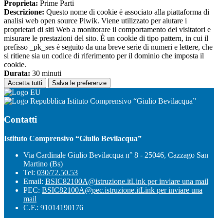
Proprieta:
Prime Parti
Descrizione:
Questo nome di cookie è associato alla piattaforma di
analisi web open source Piwik. Viene utilizzato per aiutare i
proprietari di siti Web a monitorare il comportamento dei visitatori e
misurare le prestazioni del sito. È un cookie di tipo pattern, in cui il
prefisso _pk_ses è seguito da una breve serie di numeri e lettere, che
si ritiene sia un codice di riferimento per il dominio che imposta il
cookie.
Durata:
30 minuti
Accetta tutti
Salva le preferenze
Istituto Comprensivo “Giulio Bevilacqua”
Contatti
Istituto Comprensivo “Giulio Bevilacqua”
Via Cardinale Giulio Bevilacqua n° 8 - 25046, Cazzago San
Martino (Bs)
Tel:
030/72.50.53
Email:
BSIC82100A@istruzione.it
Link per inviare una mail
PEC:
BSIC82100A@pec.istruzione.it
Link per inviare una
mail
C.F.: 91014190176