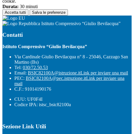
cookie.
Durata:
30 minuti
Accetta tutti
Salva le preferenze
Istituto Comprensivo “Giulio Bevilacqua”
Contatti
Istituto Comprensivo “Giulio Bevilacqua”
Via Cardinale Giulio Bevilacqua n° 8 - 25046, Cazzago San
Martino (Bs)
Tel:
030/72.50.53
Email:
BSIC82100A@istruzione.it
Link per inviare una mail
PEC:
BSIC82100A@pec.istruzione.it
Link per inviare una
mail
C.F.: 91014190176
CUU: UF0F4I
Codice IPA: istsc_bsic82100a
Sezione Link Utili