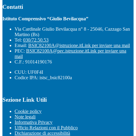
Contatti
Istituto Comprensivo “Giulio Bevilacqua”
Via Cardinale Giulio Bevilacqua n° 8 - 25046, Cazzago San
Martino (Bs)
Tel:
030/72.50.53
Email:
BSIC82100A@istruzione.it
Link per inviare una mail
PEC:
BSIC82100A@pec.istruzione.it
Link per inviare una
mail
C.F.: 91014190176
CUU: UF0F4I
Codice IPA: istsc_bsic82100a
Sezione Link Utili
Cookie policy
Note legali
Informativa Privacy
Ufficio Relazioni con il Pubblico
Dichiarazione di accessibilità