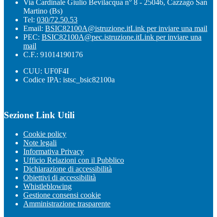
Via Cardinale Giulio Bevilacqua n° 8 - 25046, Cazzago San
Martino (Bs)
Tel:
030/72.50.53
Email:
BSIC82100A@istruzione.it
Link per inviare una mail
PEC:
BSIC82100A@pec.istruzione.it
Link per inviare una
mail
C.F.: 91014190176
CUU: UF0F4I
Codice IPA: istsc_bsic82100a
Sezione Link Utili
Cookie policy
Note legali
Informativa Privacy
Ufficio Relazioni con il Pubblico
Dichiarazione di accessibilità
Obiettivi di accessibilità
Whistleblowing
Gestione consensi cookie
Amministrazione trasparente