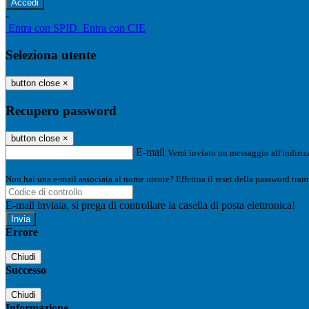
-
Entra con SPID
Entra con CIE
Seleziona utente
button close
×
Recupero password
button close
×
E-mail
Verrà inviato un messaggio all'indirizz
Non hai una e-mail associata al nome utente? Effettua il reset della password tram
E-mail inviata, si prega di controllare la casella di posta elettronica!
Errore
Chiudi
Successo
Chiudi
Informazione