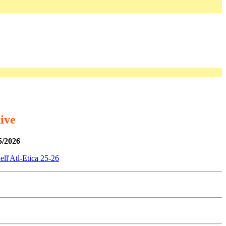
tive
5/2026
ll'Atl-Etica 25-26