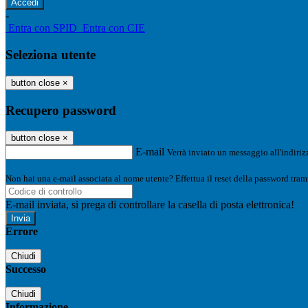
-
Entra con SPID
Entra con CIE
Seleziona utente
button close
×
Recupero password
button close
×
E-mail
Verrà inviato un messaggio all'indirizz
Non hai una e-mail associata al nome utente? Effettua il reset della password tram
E-mail inviata, si prega di controllare la casella di posta elettronica!
Errore
Chiudi
Successo
Chiudi
Informazione