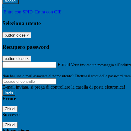
-
Entra con SPID
Entra con CIE
Seleziona utente
button close
×
Recupero password
button close
×
E-mail
Verrà inviato un messaggio all'indirizz
Non hai una e-mail associata al nome utente? Effettua il reset della password tram
E-mail inviata, si prega di controllare la casella di posta elettronica!
Errore
Chiudi
Successo
Chiudi
Informazione