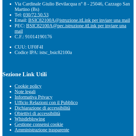
Via Cardinale Giulio Bevilacqua n° 8 - 25046, Cazzago San
Martino (Bs)
Tel:
030/72.50.53
Email:
BSIC82100A@istruzione.it
Link per inviare una mail
PEC:
BSIC82100A@pec.istruzione.it
Link per inviare una
mail
C.F.: 91014190176
CUU: UF0F4I
Codice IPA: istsc_bsic82100a
Sezione Link Utili
Cookie policy
Note legali
Informativa Privacy
Ufficio Relazioni con il Pubblico
Dichiarazione di accessibilità
Obiettivi di accessibilità
Whistleblowing
Gestione consensi cookie
Amministrazione trasparente