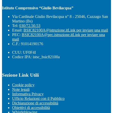
Istituto Comprensivo “Giulio Bevilacqua”
Via Cardinale Giulio Bevilacqua n° 8 - 25046, Cazzago San
Martino (Bs)
Tel:
030/72.50.53
Email:
BSIC82100A@istruzione.it
Link per inviare una mail
PEC:
BSIC82100A@pec.istruzione.it
Link per inviare una
mail
C.F.: 91014190176
CUU: UF0F4I
Codice IPA: istsc_bsic82100a
Sezione Link Utili
Cookie policy
Note legali
Informativa Privacy
Ufficio Relazioni con il Pubblico
Dichiarazione di accessibilità
Obiettivi di accessibilità
Whistleblowing