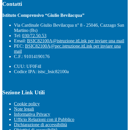
Contatti
Istituto Comprensivo “Giulio Bevilacqua”
Via Cardinale Giulio Bevilacqua n° 8 - 25046, Cazzago San
Martino (Bs)
Tel:
030/72.50.53
Email:
BSIC82100A@istruzione.it
Link per inviare una mail
PEC:
BSIC82100A@pec.istruzione.it
Link per inviare una
mail
C.F.: 91014190176
CUU: UF0F4I
Codice IPA: istsc_bsic82100a
Sezione Link Utili
Cookie policy
Note legali
Informativa Privacy
Ufficio Relazioni con il Pubblico
Dichiarazione di accessibilità
Obiettivi di accessibilità